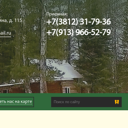
Приемная:
ина, д. 115
+7(3812) 31-79-36
+7(913) 966-52-79
il.ru
Search this site
еть нас
на карте