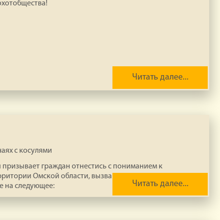
охотобщества!
Читать далее...
аях с косулями
ризывает граждан отнестись с пониманием к
рритории Омской области, вызванной миграцией косули
Читать далее...
е на следующее: