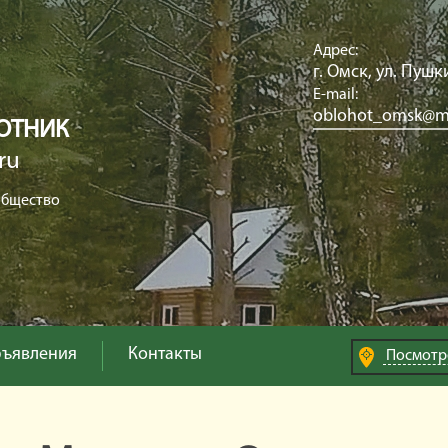
Адрес:
г. Омск, ул. Пушк
E-mail:
oblohot_omsk@ma
ОТНИК
ru
общество
ъявления
Контакты
Посмотр