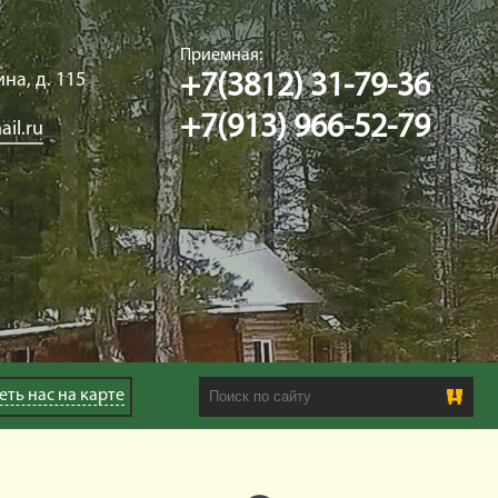
Приемная:
ина, д. 115
+7(3812) 31-79-36
+7(913) 966-52-79
il.ru
Search this site
еть нас
на карте