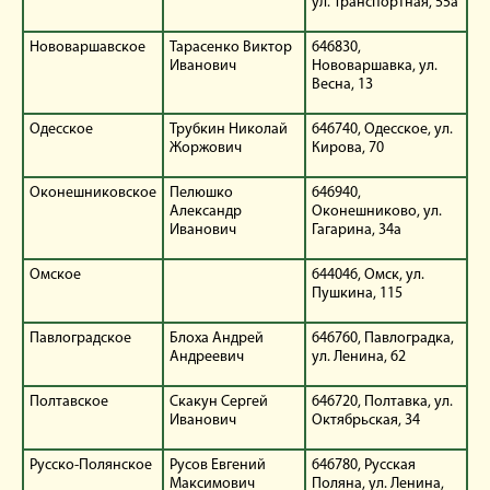
ул. Транспортная, 55а
Нововаршавское
Тарасенко Виктор
646830,
Иванович
Нововаршавка, ул.
Весна, 13
Одесское
Трубкин Николай
646740, Одесское, ул.
Жоржович
Кирова, 70
Оконешниковское
Пелюшко
646940,
Александр
Оконешниково, ул.
Иванович
Гагарина, 34а
Омское
644046, Омск, ул.
Пушкина, 115
Павлоградское
Блоха Андрей
646760, Павлоградка,
Андреевич
ул. Ленина, 62
Полтавское
Скакун Сергей
646720, Полтавка, ул.
Иванович
Октябрьская, 34
Русско-Полянское
Русов Евгений
646780, Русская
Максимович
Поляна, ул. Ленина,