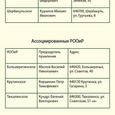
Федорович
Зеленая, 95
Шербакульское
Курилов Михаил
646700, Шербакуль,
Иванович
ул. Гуртьева, 8
Ассоциированные РООиР
РООиР
Председатель
Адрес
правления
Большереченское
Маслов Василий
646420, Большеречье,
Николаевич
ул. Советов, 40
Крутинское
Вершинин Петр
646130 Крутинка, ул.
Тимофеевич
Гагарина, 5
Тюкалинское
Кундус Евгений
646300, Тюкалинск, ул.
Викторович
Советская, 51 «а»