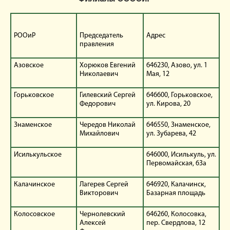
РООиР
Председатель
Адрес
правления
Азовское
Хорюков Евгений
646230, Азово, ул. 1
Николаевич
Мая, 12
Горьковское
Гилевский Сергей
646600, Горьковское,
Федорович
ул. Кирова, 20
Знаменское
Чередов Николай
646550, Знаменское,
Михайлович
ул. Зубарева, 42
Исилькульское
646000, Исилькуль, ул.
Первомайская, 63а
Калачинское
Лагерев Сергей
646920, Калачинск,
Викторович
Базарная площадь
Колосовское
Чернолевский
646260, Колосовка,
Алексей
пер. Свердлова, 12