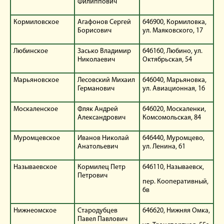
Филиппович
Кормиловское
Агафонов Сергей
646900, Кормиловка,
Борисович
ул. Маяковского, 17
Любинское
Засько Владимир
646160, Любино, ул.
Николаевич
Октябрьская, 54
Марьяновское
Лесовский Михаил
646040, Марьяновка,
Германович
ул. Авиационная, 16
Москаленское
Фляк Андрей
646020, Москаленки,
Александрович
Комсомольская, 84
Муромцевское
Иванов Николай
646440, Муромцево,
Анатольевич
ул. Ленина, 61
Называевское
Кормилец Петр
646110, Называевск,
Петрович
пер. Кооперативный,
6в
Нижнеомское
Стародубцев
646620, Нижняя Омка,
Павел Павлович