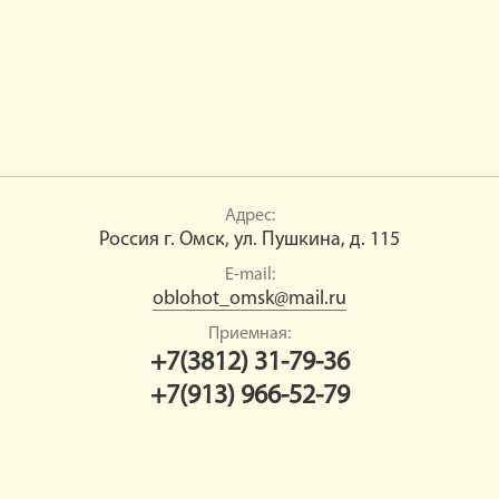
Адрес:
Россия г. Омск, ул. Пушкина, д. 115
E-mail:
oblohot_omsk@mail.ru
Приемная:
+7(3812) 31-79-36
+7(913) 966-52-79
Copyrigt © 2018 Омская региональная общественная организация
«Омское областное общество охотников и рыболовов»
Создание сайта
- АК «АТОЛЛ»